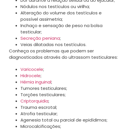
Dor durante a relação sexual ou ao ejacular;
Nódulos nos testículos ou virilha;
Alteração do volume dos testículos e
possível assimetria;
Inchaço e sensação de peso na bolsa
testicular;
Secreção peniana
;
Veias dilatadas nos testículos.
Conheça os problemas que podem ser
diagnosticados através do ultrassom testiculares:
Varicocele
;
Hidrocele
;
Hérnia inguinal
;
Tumores testiculares;
Torções testiculares;
Criptorquidia
;
Trauma escrotal;
Atrofia testicular;
Agenesia total ou parcial de epidídimos;
Microcalcificações;