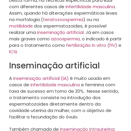
Desta forma, há técnicas específicas para lidar
com diferentes casos de
infertilidade masculina
.
Assim, quando há alterações espermáticas leves
na morfologia (
teratozoospermia
) ou na
motilidade
dos espermatozoides, é possível
realizar uma
inseminação artificial
. Já em casos
mais graves como
azoospermia,
o indicado é partir
para o tratamento como
fertilização in vitro (FIV)
e
ICSI.
Inseminação artificial
A
inseminação artificial (IA)
é muito usada em
casos de
infertilidade masculina
e feminina com
taxa de sucesso em torno de 20%. Nesse sentido,
o tratamento consiste na introdução dos
espermatozoides diretamente dentro da
cavidade uterina da mulher, com o objetivo de
facilitar a fecundação do óvulo.
Também chamada de
inseminação intrauterina