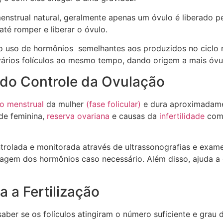
menstrual natural, geralmente apenas um óvulo é liberado 
té romper e liberar o óvulo.
do uso de hormônios semelhantes aos produzidos no ciclo 
rios folículos ao mesmo tempo, dando origem a mais óvul
 do Controle da Ovulação
lo menstrual
da mulher
(fase folicular)
e dura aproximadame
ade feminina,
reserva ovariana
e causas da
infertilidade
co
ontrolada e monitorada através de ultrassonografias e exa
dosagem dos hormônios caso necessário. Além disso, ajuda 
 a Fertilização
ber se os folículos atingiram o número suficiente e grau 