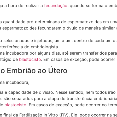
a a hora de realizar a
fecundação
, quando se forma o embr
 uma quantidade pré-determinada de espermatozoides em u
s espermatozoides fecundarem o óvulo de maneira similar à
o selecionados e injetados, um a um, dentro de cada um d
nterferência do embriologista.
a incubadora por alguns dias, até serem transferidos para
stágio de
blastocisto
. Em casos de exceção, pode ocorrer n
 o Embrião ao Útero
uma incubadora,
ia e capacidade de divisão. Nesse sentido, nem todos irã
s são separados para a etapa de transferência embrionária
 de
blastocisto
. Em casos de exceção, pode ocorrer no terce
 final da Fertilização In Vitro (FIV). Ele pode ocorrer na 