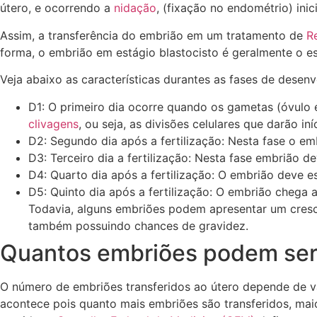
útero, e ocorrendo a
nidação
, (fixação no endométrio) inic
Assim, a transferência do embrião em um tratamento de
R
forma, o embrião em estágio blastocisto é geralmente o es
Veja abaixo as características durantes as fases de desen
D1: O primeiro dia ocorre quando os gametas (óvulo
clivagens
, ou seja, as divisões celulares que darão in
D2: Segundo dia após a fertilização: Nesta fase o em
D3: Terceiro dia a fertilização: Nesta fase embrião de
D4: Quarto dia após a fertilização: O embrião deve 
D5: Quinto dia após a fertilização: O embrião chega 
Todavia, alguns embriões podem apresentar um cresci
também possuindo chances de gravidez.
Quantos embriões podem ser 
O número de embriões transferidos ao útero depende de v
acontece pois quanto mais embriões são transferidos, ma