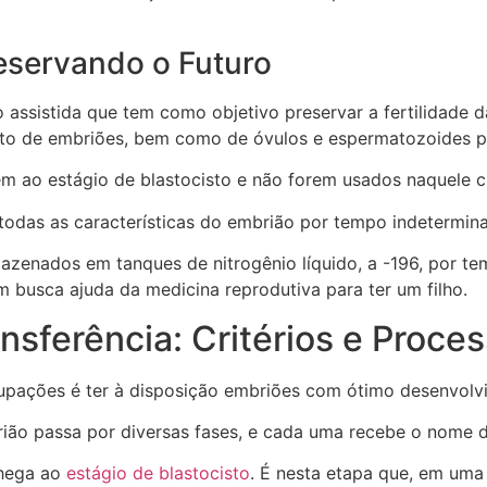
eservando o Futuro
 assistida que tem como objetivo preservar a fertilidad
nto de embriões, bem como de óvulos e espermatozoides pa
m ao estágio de blastocisto e não forem usados naquele c
 todas as características do embrião por tempo indetermin
mazenados em tanques de nitrogênio líquido, a -196, por 
 busca ajuda da medicina reprodutiva para ter um filho.
nsferência: Critérios e Proce
ocupações é ter à disposição embriões com ótimo desenvol
rião passa por diversas fases, e cada uma recebe o nome 
chega ao
estágio de blastocisto
. É nesta etapa que, em uma 