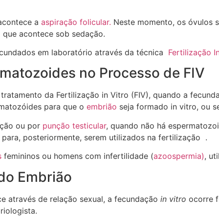
s.
 acontece a
aspiração folicular.
Neste momento, os óvulos sã
o que acontece sob sedação.
ecundados em laboratório através da técnica
Fertilização I
rmatozoides no Processo de FIV
ratamento da Fertilização in Vitro (FIV), quando a fecund
rmatozóides para que o
embrião
seja formado in vitro, ou s
ação ou por
punção testicular
, quando não há espermatozoi
ara, posteriormente, serem utilizados na fertilização .
s
femininos ou homens com infertilidade (
azoospermia)
, u
 do Embrião
ce através de relação sexual, a fecundação
in vitro
ocorre f
iologista.