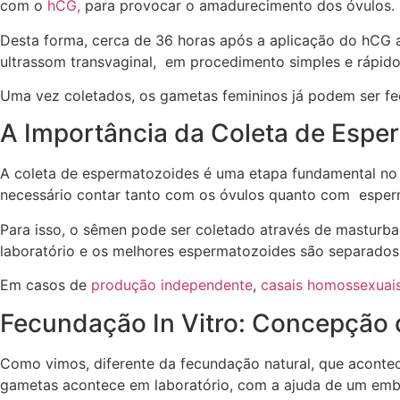
com o
hCG,
para provocar o amadurecimento dos óvulo
Desta forma, cerca de 36 horas após a aplicação do hCG
ultrassom transvaginal, em procedimento simples e rápid
Uma vez coletados, os gametas femininos já podem ser f
A Importância da Coleta de Espe
A coleta de espermatozoides é uma etapa fundamental no t
necessário contar tanto com os óvulos quanto com espe
Para isso, o sêmen pode ser coletado através de masturb
laboratório e os melhores espermatozoides são separados p
Em casos de
produção independente
,
casais homossexuai
Fecundação In Vitro: Concepção
Como vimos, diferente da fecundação natural, que aconte
gametas acontece em laboratório, com a ajuda de um embr