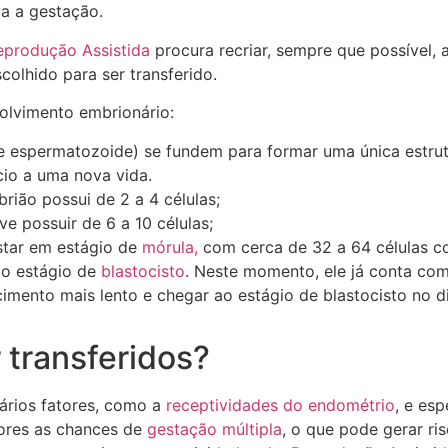
ia a gestação.
eprodução Assistida
procura recriar, sempre que possível, 
colhido para ser transferido.
volvimento embrionário:
 e espermatozoide) se fundem para formar uma única estr
ício a uma nova vida.
brião possui de 2 a 4 células;
ve possuir de 6 a 10 células;
estar em estágio de
mórula,
com cerca de 32 a 64 células 
ao estágio de
blastocisto
. Neste momento, ele já conta com 
mento mais lento e chegar ao estágio de blastocisto no di
transferidos?
ários fatores, como a
receptividades do endométrio
, e es
iores as chances de
gestação múltipla
, o que pode gerar ri