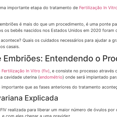
 uma importante etapa do tratamento de
Fertilização In Vitr
e embriões é mais do que um procedimento, é uma ponte p
os os bebês nascidos nos Estados Unidos em 2020 foram c
 acontece? Quais os cuidados necessários para ajudar a gr
os casais.
de Embriões: Entendendo o Pr
e
Fertilização In Vitro (fiv)
, e consiste no processo através d
da cavidade uterina (
endométrio
) onde será implantado par
 é importante que as fases anteriores do tratamento acon
ariana Explicada
 FIV realizada para liberar um maior número de óvulos por
 e com eles chegar a uma gravidez.