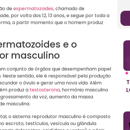
ção de
espermatozoides,
chamado de
e, por volta dos 12, 13 anos, e segue por toda a
a forma, a partir momento que o homem produz
.
ermatozoides e o
or masculino
 um conjunto de órgãos que desempenham papel
Neste sentido, ele é responsável pela produção
T
cundar o óvulo e gerar uma nova vida. Além
L
bém produz a
testosterona
, hormônio masculino
engrossamento da voz, aumento da massa
ade masculina.
l, o sistema reprodutor masculino é composto
 escroto, testículos, vesícula ou glândula