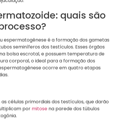
jaculação.
rmatozoide: quais são
 processo?
ou espermatogênese é a formação dos gametas
tubos seminíferos dos testículos. Esses órgãos
 na bolsa escrotal, e possuem temperatura de
ra corporal, o ideal para a formação dos
a espermatogênese ocorre em quatro etapas
dias.
 as células primordiais dos testículos, que darão
ltiplicam por
mitose
na parede dos túbulos
ogônia.