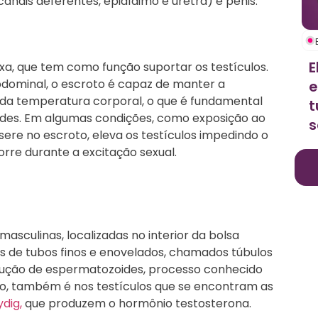
canais deferentes, epidídimo e uretra) e pênis.
E
xa, que tem como função suportar os testículos.
abdominal, o escroto é capaz de manter a
e
 da temperatura corporal, o que é fundamental
t
des. Em algumas condições, como exposição ao
s
nsere no escroto, eleva os testículos impedindo o
rre durante a excitação sexual.
masculinas, localizadas no interior da bolsa
s de tubos finos e enovelados, chamados túbulos
dução de espermatozoides, processo conhecido
, também é nos testículos que se encontram as
ydig,
que produzem o hormônio testosterona.