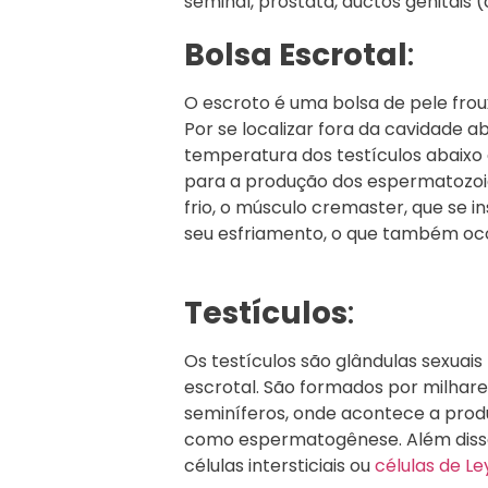
seminal, próstata, ductos genitais (
Bolsa Escrotal
:
O escroto é uma bolsa de pele frou
Por se localizar fora da cavidade 
temperatura dos testículos abaixo
para a produção dos espermatozoi
frio, o músculo cremaster, que se i
seu esfriamento, o que também oco
Testículos
:
Os testículos são glândulas sexuais 
escrotal. São formados por milhare
seminíferos, onde acontece a pro
como espermatogênese. Além disso
células intersticiais ou
células de Le