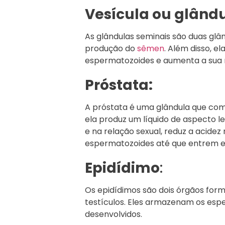
Vesícula ou glând
As glândulas seminais são duas gl
produção do
sêmen
. Além disso, e
espermatozoides e aumenta a sua 
Próstata:
A próstata é uma glândula que co
ela produz um líquido de aspecto le
e na relação sexual, reduz a acidez
espermatozoides até que entrem e
Epidídimo
:
Os epidídimos são dois órgãos form
testículos. Eles armazenam os es
desenvolvidos.