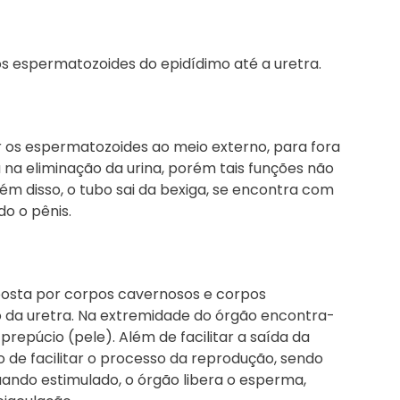
os espermatozoides do epidídimo até a uretra.
r os espermatozoides ao meio externo, para fora
na eliminação da urina, porém tais funções não
ém disso, o tubo sai da bexiga, se encontra com
do o pênis.
mposta por corpos cavernosos e corpos
o da uretra. Na extremidade do órgão encontra-
prepúcio (pele). Além de facilitar a saída da
 de facilitar o processo da reprodução, sendo
Quando estimulado, o órgão libera o esperma,