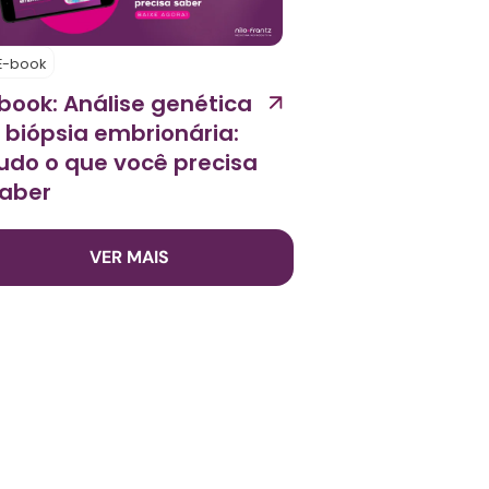
E-book
book: Análise genética
 biópsia embrionária:
udo o que você precisa
aber
VER MAIS