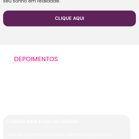
seu sonho em realidade.
CLIQUE AQUI
DEPOIMENTOS
HISTÓRIAS
QUE INSPIRAM
Cada jornada é única e nos orgulha ver os
resultados alcançados.
Cuidado para todas as famílias:
“Desde o primeiro contato, sentimos que nossa