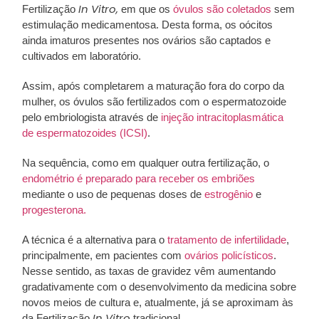
In Vitro,
Fertilização
em que os
óvulos são coletados
sem
estimulação medicamentosa. Desta forma, os oócitos
ainda imaturos presentes nos ovários são captados e
cultivados em laboratório.
Assim, após completarem a maturação fora do corpo da
mulher, os óvulos são fertilizados com o espermatozoide
pelo embriologista através de
injeção intracitoplasmática
de espermatozoides (ICSI)
.
Na sequência, como em qualquer outra fertilização, o
endométrio é preparado para receber os embriões
mediante o uso de pequenas doses de
estrogênio
e
progesterona.
A técnica é a alternativa para o
tratamento de infertilidade
,
principalmente, em pacientes com
ovários policísticos
.
Nesse sentido, as taxas de gravidez vêm aumentando
gradativamente com o desenvolvimento da medicina sobre
novos meios de cultura e, atualmente, já se aproximam às
In Vitro
da Fertilização
tradicional.