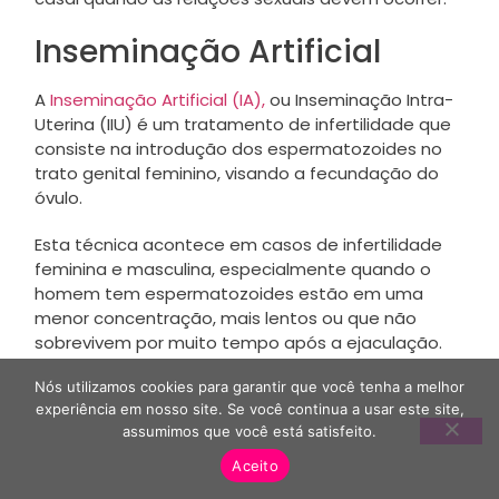
Inseminação Artificial
A
Inseminação Artificial (IA),
ou Inseminação Intra-
Uterina (IIU) é um tratamento de infertilidade que
consiste na introdução dos espermatozoides no
trato genital feminino, visando a fecundação do
óvulo.
Esta técnica acontece em casos de infertilidade
feminina e masculina, especialmente quando o
homem tem espermatozoides estão em uma
menor concentração, mais lentos ou que não
sobrevivem por muito tempo após a ejaculação.
Tipos de inseminação artificial:
Nós utilizamos cookies para garantir que você tenha a melhor
experiência em nosso site. Se você continua a usar este site,
assumimos que você está satisfeito.
Inseminação Artificial Intracervical (IC): o
esperma é colocado útero, com uma seringa,
Aceito
tendo a mesma função do pênis no