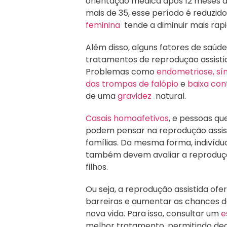
orientação médica após 12 meses d
mais de 35, esse período é reduzid
feminina
tende a diminuir mais ra
Além disso, alguns fatores de saúd
tratamentos de reprodução assisti
Problemas como
endometriose,
sí
das trompas de falópio
e
baixa co
de uma
gravidez
natural.
Casais homoafetivos
, e pessoas q
podem pensar na reprodução assi
famílias. Da mesma forma, indivíd
também devem avaliar a reproduçã
filhos.
Ou seja, a reprodução assistida ofe
barreiras e aumentar as chances d
nova vida. Para isso, consultar um
e
melhor tratamento, permitindo de