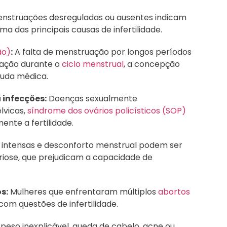
enstruações desreguladas ou ausentes indicam
uma das principais causas de infertilidade.
ão)
:
A falta de menstruação por longos períodos
lação durante o
ciclo menstrual
, a concepção
ajuda médica.
 infecções:
Doenças sexualmente
élvicas,
síndrome dos ovários policísticos (SOP)
nte a fertilidade.
 intensas e desconforto menstrual podem ser
iose, que prejudicam a capacidade de
s:
Mulheres que enfrentaram múltiplos
abortos
om questões de infertilidade.
eso inexplicável, queda de cabelo, acne ou