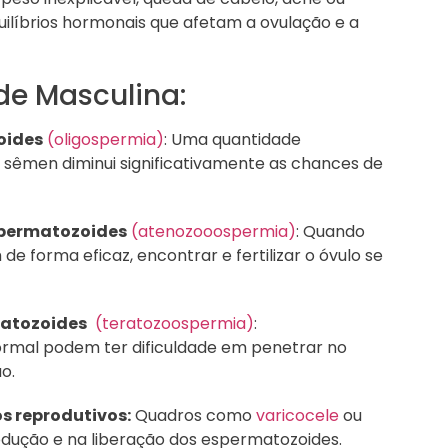
ilíbrios hormonais que afetam a ovulação e a
ade Masculina:
oides
(oligospermia)
: Uma quantidade
 sêmen diminui significativamente as chances de
spermatozoides
(atenozooospermia)
: Quando
 forma eficaz, encontrar e fertilizar o óvulo se
matozoides
(teratozoospermia)
:
mal podem ter dificuldade em penetrar no
o.
s reprodutivos:
Quadros como
varicocele
ou
odução e na liberação dos espermatozoides.