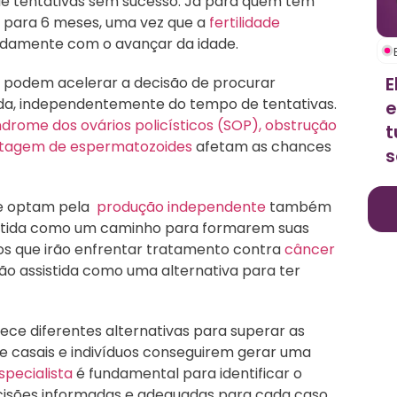
e tentativas sem sucesso. Já para quem tem
o para 6 meses, uma vez que a
fertilidade
pidamente com o avançar da idade.
E
e podem acelerar a decisão de procurar
da, independentemente do tempo de tentativas.
e
ndrome dos ovários policísticos (SOP),
obstrução
t
ntagem de espermatozoides
afetam as chances
s
ue optam pela
produção independente
também
stida como um caminho para formarem suas
uos que irão enfrentar tratamento contra
câncer
o assistida como uma alternativa para ter
rece diferentes alternativas para superar as
e casais e indivíduos conseguirem gerar uma
specialista
é fundamental para identificar o
cisões informadas e adequadas para cada caso.