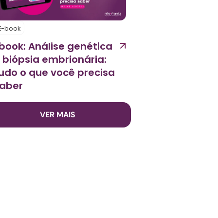
E-book
book: Análise genética
 biópsia embrionária:
udo o que você precisa
aber
VER MAIS