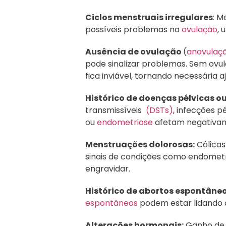
Ciclos menstruais irregulares
: M
possíveis problemas na
ovulação
, 
Ausência de ovulação
(
anovulaç
pode sinalizar problemas. Sem ovu
fica inviável, tornando necessária 
Histórico de doenças pélvicas ou
transmissíveis
(DSTs)
, infecções p
ou
endometriose
afetam negativame
Menstruações dolorosas:
Cólicas
sinais de condições como endometr
engravidar.
Histórico de abortos espontâneo
espontâneos
podem estar lidando c
Alterações hormonais:
Ganho de p