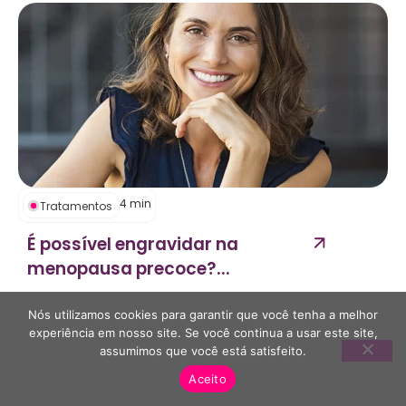
4
min
Tratamentos
É possível engravidar na
menopausa precoce?...
A menopausa precoce acomete uma pequena
Nós utilizamos cookies para garantir que você tenha a melhor
parte das mulheres que desejam engravidar. Por
experiência em nosso site. Se você continua a usar este site,
não ser comum, muitas vezes, acaba aparecendo...
assumimos que você está satisfeito.
Aceito
Publicado em
28 nov 2019