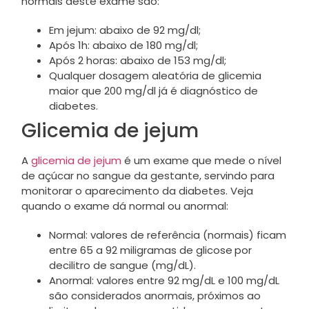
normais deste exame são:
Em jejum: abaixo de 92 mg/dl;
Após 1h: abaixo de 180 mg/dl;
Após 2 horas: abaixo de 153 mg/dl;
Qualquer dosagem aleatória de glicemia
maior que 200 mg/dl já é diagnóstico de
diabetes.
Glicemia de jejum
A
glicemia de jejum
é um exame que mede o nível
de açúcar no sangue da gestante, servindo para
monitorar o aparecimento da diabetes. Veja
quando o exame dá normal ou anormal:
Normal: valores de referência (normais) ficam
entre 65 a 92 miligramas de glicose
por
decilitro de sangue (mg/dL).
Anormal: valores entre 92 mg/dL e 100 mg/dL
são considerados anormais, próximos ao