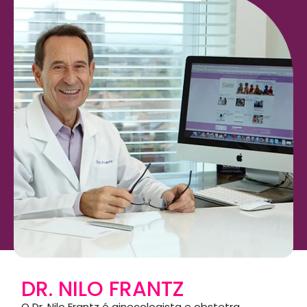
DR. NILO FRANTZ
O Dr. Nilo Frantz é ginecologista e obstetra,