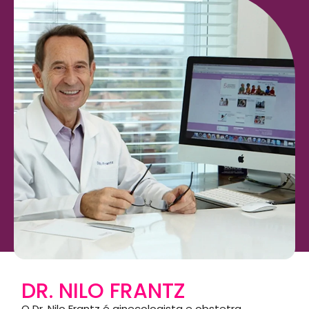
DR. NILO FRANTZ
O Dr. Nilo Frantz é ginecologista e obstetra,