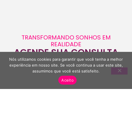
TRANSFORMANDO SONHOS EM
REALIDADE
AGENDE SUA CONSULTA
Dê o primeiro passo em direção ao seu sonho.
Nós utilizamos cookies para garantir que você tenha a melhor
experiência em nosso site. Se você continua a usar este site,
Fale conosco e agende uma consulta com um
assumimos que você está satisfeito.
de nossos especialistas.
Aceito
AGENDE SUA CONSULTA