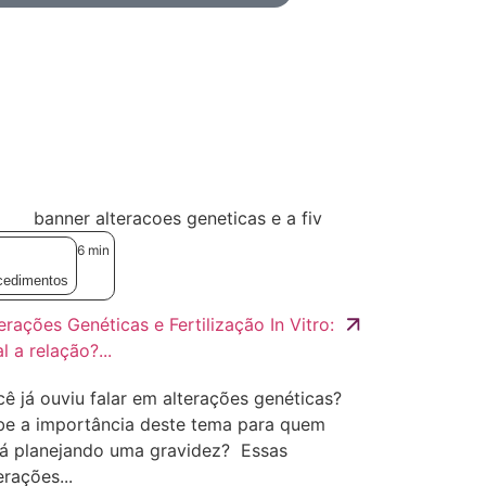
6
min
cedimentos
erações Genéticas e Fertilização In Vitro:
l a relação?...
ê já ouviu falar em alterações genéticas?
be a importância deste tema para quem
tá planejando uma gravidez? Essas
erações...