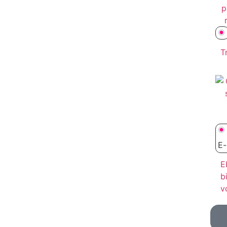
T
E
E
b
v