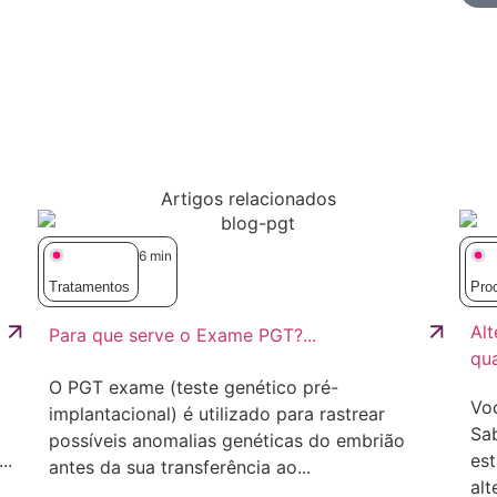
Artigos relacionados
6
min
Tratamentos
Pro
Alt
Para que serve o Exame PGT?...
qua
O PGT exame (teste genético pré-
Voc
implantacional) é utilizado para rastrear
Sa
possíveis anomalias genéticas do embrião
..
es
antes da sua transferência ao...
alt