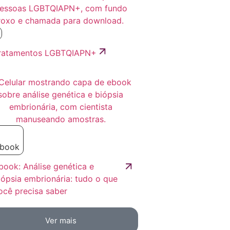
ratamentos LGBTQIAPN+
-book
book: Análise genética e
iópsia embrionária: tudo o que
ocê precisa saber
Ver mais