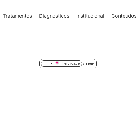
Tratamentos
Diagnósticos
Institucional
Conteúdo
Fertilidade
< 1
min
nfertilidade Feminina X Masculina: onde está o X da questã