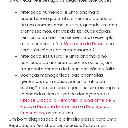
O PGT exame investiga as seguintes alterações:
Alteração numérica: é uma anomalia
espontânea que afeta o número de cópias
de um cromossomo, ou seja, quando um dos
cromossomos, em vez de ter duas cópias,
tem uma ou três. Nesse sentido, o exemplo
mais conhecido é a
Síndrome de Down,
que
tem três cópias do cromossomo 21.
Alteração estrutural: é uma anomalia no
conteúdo de um cromossomo, ou seja, um
fragmento mudou de lugar, posição ou falta.
Doenças monogênicas: são anomalias
genéticas com causa por uma falha ou
mutação em um único gene. Assim, exemplos
conhecidos desse tipo de doenças são a
Fibrose Cística,
a
Hemofilia
, a
Síndrome de X
Frágil
, a
Distrofia Miotônica
e a
Doença de
Huntington
, entre outras.
Um bom diagnóstico é o primeiro passo para uma
Reprodução Assistida de sucesso. Saiba mais