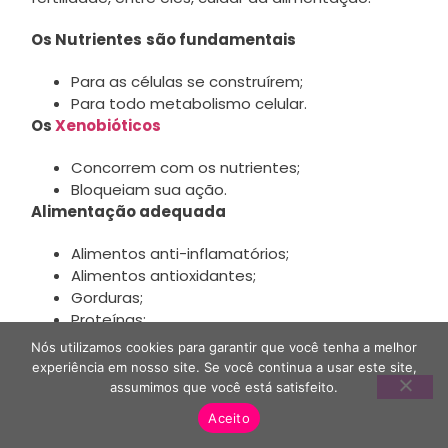
Os Nutrientes
são fundamentais
Para as células se construírem;
Para todo metabolismo celular.
Os
Xenobióticos
Concorrem com os nutrientes;
Bloqueiam sua ação.
Alimentação adequada
Alimentos anti-inflamatórios;
Alimentos antioxidantes;
Gorduras;
Proteínas;
Carboidratos;
Nós utilizamos cookies para garantir que você tenha a melhor
Vitaminas e minerais.
experiência em nosso site. Se você continua a usar este site,
Ferro
assumimos que você está satisfeito.
Aceito
Previne anemia;