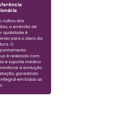
sferência
ionária
 cultivo dos
ões, o embrião de
r qualidade é
erido para o útero da
tora. O
panhamento
nuo é realizado com
s e suporte médico
monitorar a evolução
stação, garantindo
 integral em todas as
s.