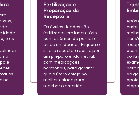
dora
Fertilização e
Tran
Preparação da
Embr
ora
Receptora
orosos,
Após o
dade
Os óvulos doados são
embri
 e idade.
fertilizados em laboratório
melho
a, e os
com o sêmen do parceiro
transf
ou de um doador. Enquanto
recep
valiados
isso, a receptora passa por
acom
xima
um preparo endometrial,
contí
apa é
com medicações
exame
recer
hormonais, para garantir
para 
tar as
que o útero esteja no
da ge
o no
melhor estado para
apoio
receber o embrião.
etapa