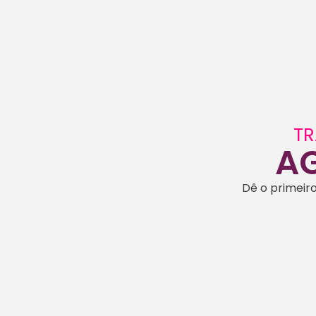
TR
A
Dê o primeir