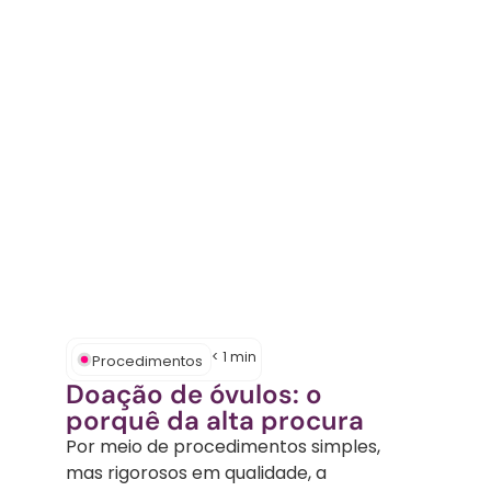
DICA OFERECE UMA
NAR A MATERNIDADE
< 1
min
Procedimentos
Doação de óvulos: o
porquê da alta procura
Por meio de procedimentos simples,
mas rigorosos em qualidade, a