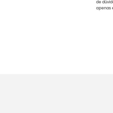
de dúvi
apenas e