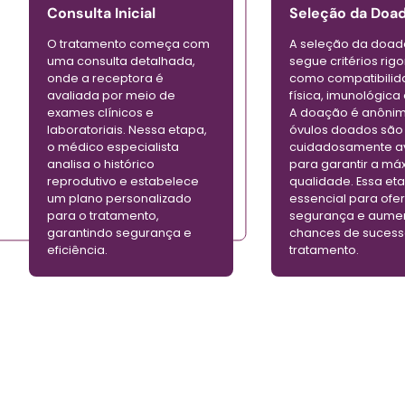
Consulta Inicial
Seleção da Doa
O tratamento começa com
A seleção da doad
uma consulta detalhada,
segue critérios rig
onde a receptora é
como compatibili
avaliada por meio de
física, imunológica
exames clínicos e
A doação é anônim
laboratoriais. Nessa etapa,
óvulos doados são
o médico especialista
cuidadosamente a
analisa o histórico
para garantir a má
reprodutivo e estabelece
qualidade. Essa et
um plano personalizado
essencial para ofe
para o tratamento,
segurança e aumen
garantindo segurança e
chances de sucess
eficiência.
tratamento.