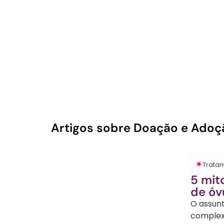
COM A DOAÇÃO E 
SOLUÇÃO ACOLHEDO
Artigos sobre Doação e Adoç
Trata
5 mit
de óv
O assun
complex