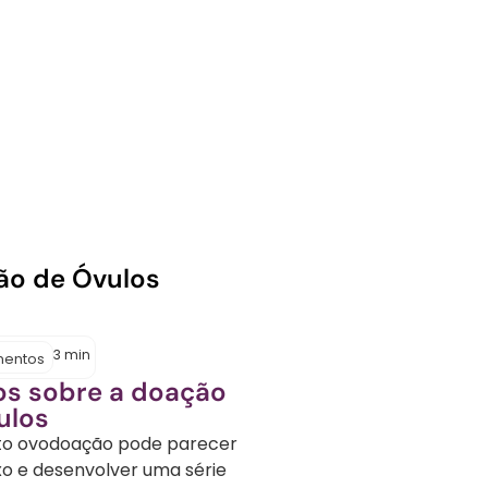
ADOÇÃO DE ÓVULOS, A CIÊNCIA MÉ
RA E TRANSFORMADORA PARA TOR
POSSÍVEL.
ão de Óvulos
3
min
mentos
os sobre a doação
ulos
to ovodoação pode parecer
o e desenvolver uma série