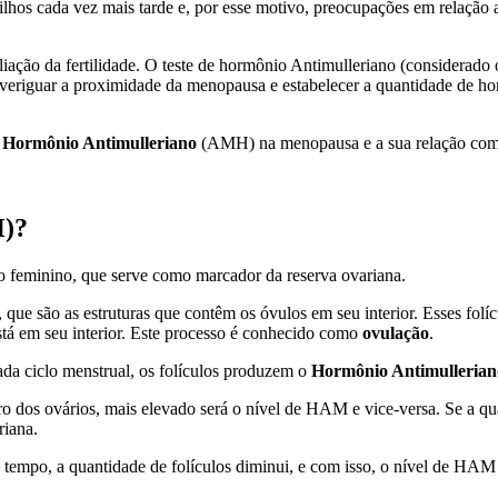
ilhos cada vez mais tarde e, por esse motivo, preocupações em relação 
liação da fertilidade. O teste de hormônio Antimulleriano (considerad
e averiguar a proximidade da menopausa e estabelecer a quantidade de 
o
Hormônio Antimulleriano
(AMH) na menopausa e a sua relação com a
H)?
o feminino, que serve como marcador da reserva ovariana.
, que são as estruturas que contêm os óvulos em seu interior. Esses fo
á em seu interior. Este processo é conhecido como
ovulação
.
ada ciclo menstrual, os folículos produzem o
Hormônio Antimullerian
ro dos ovários, mais elevado será o nível de HAM e vice-versa. Se a qua
riana.
do tempo, a quantidade de folículos diminui, e com isso, o nível de 
.