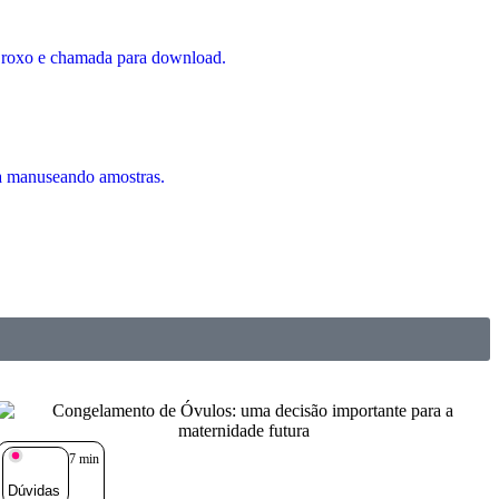
7
min
Dúvidas