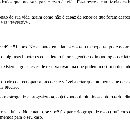
olículos que precisará para o resto da vida. Essa reserva é utilizada d
ongo de sua vida, assim como não é capaz de repor os que foram despe
ira irreversível.
re 49 e 51 anos. No entanto, em alguns casos, a menopausa pode ocorre
o, algumas hipóteses consideram fatores genéticos, imunológicos e iat
 existem alguns testes de reserva ovariana que podem mostrar o declín
r o quadro de menopausa precoce, é viável alertar que mulheres que de
is preciso.
m estrogênio e progesterona, objetivando diminuir os sintomas do clim
es adultas. No entanto, se você faz parte do grupo de risco (mulheres
amentos para o seu caso.