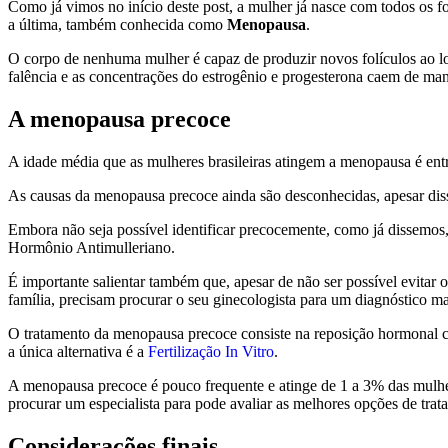
Como já vimos no início deste post, a mulher já nasce com todos os f
a última, também conhecida como
Menopausa
.
O corpo de nenhuma mulher é capaz de produzir novos folículos ao l
falência e as concentrações do estrogênio e progesterona caem de mane
A menopausa precoce
A idade média que as mulheres brasileiras atingem a menopausa é ent
As causas da menopausa precoce ainda são desconhecidas, apesar diss
Embora não seja possível identificar precocemente, como já dissemos,
Hormônio Antimulleriano.
É importante salientar também que, apesar de não ser possível evita
família, precisam procurar o seu ginecologista para um diagnóstico ma
O tratamento da menopausa precoce consiste na reposição hormonal co
a única alternativa é a
Fertilização In Vitro
.
A menopausa precoce é pouco frequente e atinge de 1 a 3% das mulher
procurar um especialista para pode avaliar as melhores opções de trat
Considerações finais